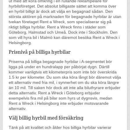
ut med att köra omkring i en rullande reklampelare för
hyrbilsföretget. Det absolut billigaste sättet att komma över
en hyrbil billigt är dock att välja en begagnad sådan. Den
största aktören på marknaden för begagnade hyrbilar är utan
tvekan företaget Rent a Wreck, som specialiserar sig på
riktigt billiga hyrbilar. Rent a Wreck finns i städer som
Göteborg, Halmstad och Umeå. Dock inte i Stockholm. Den
som vill hyra bil i Malmö kan däremot besöka Rent a Wreck i
Helsingborg.
Prisnivå på billiga hyrbilar
Priserna på billiga begagnade hyrbilar i A-segmentet bör
ligga på under en hundralapp per påbörjat dygn. Därtill
kommer vanligtvis ett kilometerpris som inte bör överskrida
1.5 kr per kilometer. Du som ska köra långt bör däremot välja
ett alternativ med fria mil, i synnerhet om du ska köra längre
än 10 mil. Till saken hör dock att inte alla biluthyrare erbjuder
detta alternativ. Rent a Wreck i Göteborg erbjuder
exempelvis fira mil på bilar som hyrs ut dygnsvis, medan
Rent a Wreck i Helsingborg inte erbjuder motsvarande
alternativ.
Välj billig hyrbil med försäkring
Tänk på att kvalitet och ålder hos billiga hyrbilar varierar