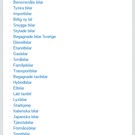
Bensinsnåla bilar
Tyska bilar
Importbilar
Billig ny bil
Snygga bilar
Stylade bilar
Begagnade bilar Sverige
Dieselbilar
Etanolbilar
Gasbilar
Småbilar
Familjebilar
Transportbilar
Begagnade taxibilar
Hybridbilar
Elbilar
Lätt lastbil
Lyxbilar
Stadsjeep
Italienska bilar
Japanska bilar
Tjänstebilar
Förmånsbilar
Sportbilar